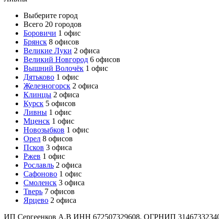
Выберите город
Всего 20 городов
Боровичи
1 офис
Брянск
8 офисов
Великие Луки
2 офиса
Великий Новгород
6 офисов
Вышний Волочёк
1 офис
Дятьково
1 офис
Железногорск
2 офиса
Клинцы
2 офиса
Курск
5 офисов
Ливны
1 офис
Мценск
1 офис
Новозыбков
1 офис
Орел
8 офисов
Псков
3 офиса
Ржев
1 офис
Рославль
2 офиса
Сафоново
1 офис
Смоленск
3 офиса
Тверь
7 офисов
Ярцево
2 офиса
ИП Сергеенков А.В ИНН 672507329608, ОГРНИП 3146733234