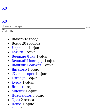
5,0
5,0
Ливны
Выберите город
Всего 20 городов
Боровичи
1 офис
Брянск
1 офис
Великие Луки
1 офис
Великий Новгород
1 офис
Вышний Волочёк
1 офис
Дятьково
1 офис
Железногорск
1 офис
Клинцы
1 офис
Курск
1 офис
Ливны
1 офис
Мценск
1 офис
Новозыбков
1 офис
Орел
2 офиса
Псков
1 офис