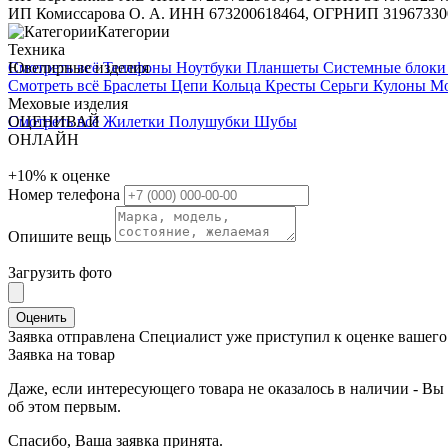
ИП Комиссарова О. А. ИНН 673200618464, ОГРНИП 31967330
Категории
Техника
Смотреть всё
Ювелирные изделия
Телефоны
Ноутбуки
Планшеты
Системные блок
Смотреть всё
Браслеты
Цепи
Кольца
Кресты
Серьги
Кулоны
М
Меховые изделия
Смотреть всё
ОЦЕНИВАЙ
Жилетки
Полушубки
Шубы
ОНЛАЙН
+10%
к оценке
Номер телефона
Опишите вещь
Загрузить фото
Оценить
Заявка отправлена
Специалист уже приступил к оценке вашего 
Заявка на товар
Даже, если интересующего товара не оказалось в наличии - Вы 
об этом первым.
Спасибо, Ваша заявка принята.